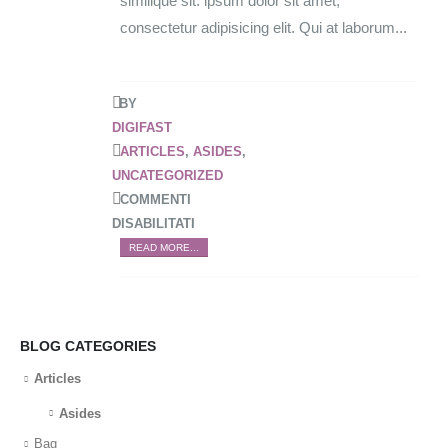
similique sit. ipsum dolor sit amet,
consectetur adipisicing elit. Qui at laborum...
BY
DIGIFAST
ARTICLES
,
ASIDES
,
UNCATEGORIZED
COMMENTI
DISABILITATI
READ MORE...
BLOG CATEGORIES
Articles
Asides
Bag