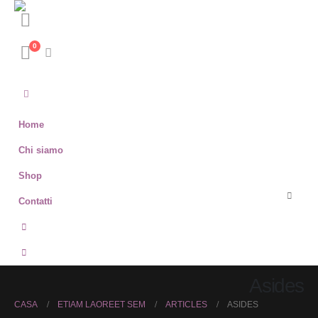
0
Home
Chi siamo
Shop
Contatti
Asides
CASA
ETIAM LAOREET SEM
ARTICLES
ASIDES