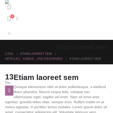
0
Etiam laoreet sem
CASA
ETIAM LAOREET SEM
ARTICLES
,
ASIDES
,
UNCATEGORIZED
ETIAM LAOREET SEM
13
Etiam laoreet sem
Giu
Quisque elementum nibh at dolor pellentesque, a eleifend
libero pharetra. Mauris neque felis, volutpat nec
ullamcorper eget, sagittis vel enim. Nam sit amet ante
egestas, gravida tellus vitae, semper eros. Nullam mattis mi at
metus egestas, in porttitor lectus sodales. Lorem ipsum dolor sit
amet, consectetur adipisicing elit. Voluptate laborum vero