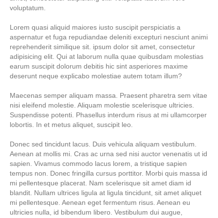
voluptatum.
Lorem quasi aliquid maiores iusto suscipit perspiciatis a
aspernatur et fuga repudiandae deleniti excepturi nesciunt animi
reprehenderit similique sit. ipsum dolor sit amet, consectetur
adipisicing elit. Qui at laborum nulla quae quibusdam molestias
earum suscipit dolorum debitis hic sint asperiores maxime
deserunt neque explicabo molestiae autem totam illum?
Maecenas semper aliquam massa. Praesent pharetra sem vitae
nisi eleifend molestie. Aliquam molestie scelerisque ultricies.
Suspendisse potenti. Phasellus interdum risus at mi ullamcorper
lobortis. In et metus aliquet, suscipit leo.
Donec sed tincidunt lacus. Duis vehicula aliquam vestibulum.
Aenean at mollis mi. Cras ac urna sed nisi auctor venenatis ut id
sapien. Vivamus commodo lacus lorem, a tristique sapien
tempus non. Donec fringilla cursus porttitor. Morbi quis massa id
mi pellentesque placerat. Nam scelerisque sit amet diam id
blandit. Nullam ultrices ligula at ligula tincidunt, sit amet aliquet
mi pellentesque. Aenean eget fermentum risus. Aenean eu
ultricies nulla, id bibendum libero. Vestibulum dui augue,