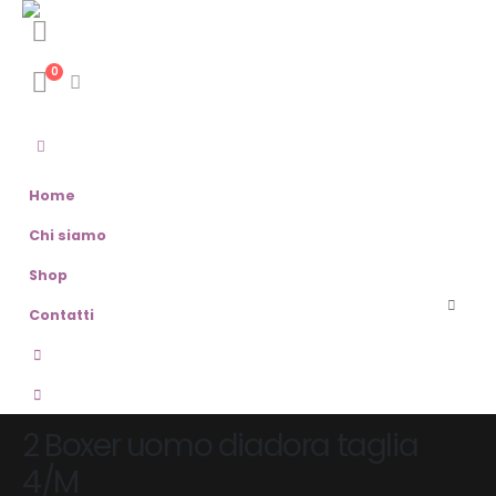
0
Home
Chi siamo
Shop
Contatti
2 Boxer uomo diadora taglia
4/M