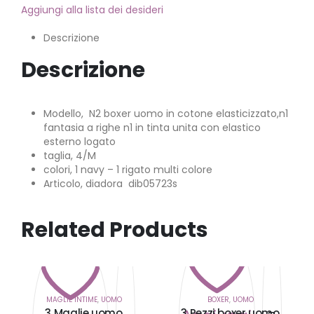
Aggiungi alla lista dei desideri
Descrizione
Descrizione
Modello, N2 boxer uomo in cotone elasticizzato,n1
fantasia a righe n1 in tinta unita con elastico
esterno logato
taglia, 4/M
colori, 1 navy – 1 rigato multi colore
Articolo, diadora dib05723s
Related Products
MAGLIE INTIME
,
UOMO
BOXER
,
UOMO
3 Maglie uomo
3 Pezzi boxer uomo