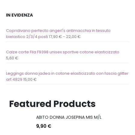
IN EVIDENZA
Copridivano perfecto angerl's antimacchia in tessuto
bielastico 2/3/4 posti
17,90
€
-
22,00
€
Calze corte Fila F9398 unisex sportive cotone elasticizzato
5,60
€
Leggings donna jadea in cotone elasticizzato con fascia glitter
art 4829
15,00
€
Featured Products
ABITO DONNA JOSEPINA MIS M/L
9,90
€