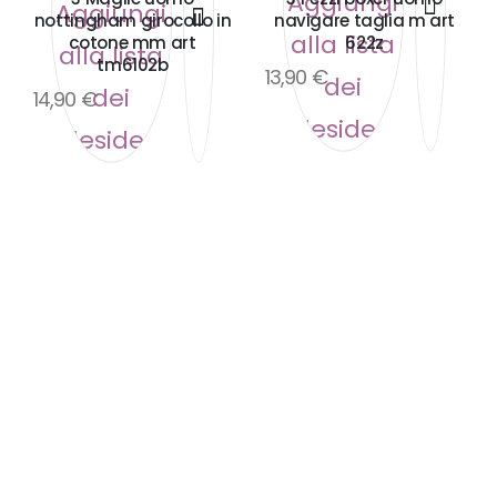
Aggiungi
Aggiungi
nottingham girocollo in
navigare taglia m art
alla lista
cotone mm art
622z
alla lista
tm6102b
13,90
€
dei
dei
14,90
€
desideri
desideri