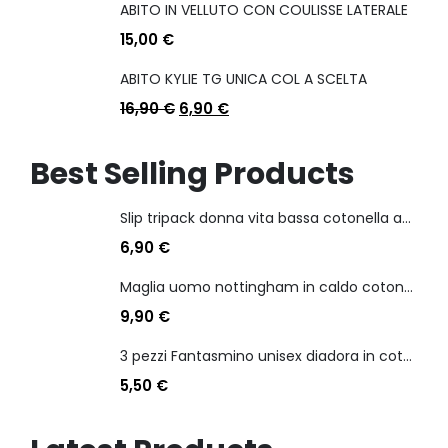
ABITO IN VELLUTO CON COULISSE LATERALE
15,00
€
ABITO KYLIE TG UNICA COL A SCELTA
16,90
€
6,90
€
Best Selling Products
Slip tripack donna vita bassa cotonella art 3165 in cotone elasticizzato
6,90
€
Maglia uomo nottingham in caldo cotone scollo a v manica lunga
9,90
€
3 pezzi Fantasmino unisex diadora in cotone mercerizzato tg dalla 35 alla 46
5,50
€