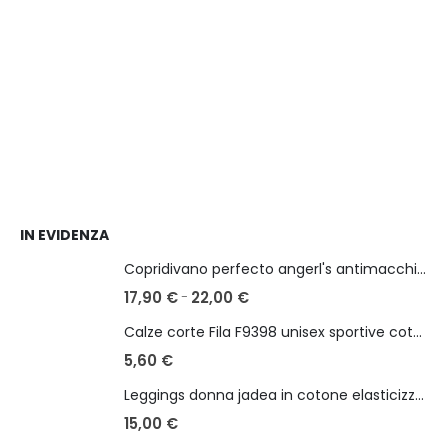
IN EVIDENZA
Copridivano perfecto angerl's antimacchia in tessuto bielastico 2/3/4 posti
17,90
€
22,00
€
-
Calze corte Fila F9398 unisex sportive cotone elasticizzato
5,60
€
Leggings donna jadea in cotone elasticizzato con fascia glitter art 4829
15,00
€