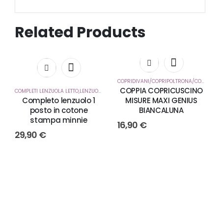
Related Products
COPRIDIVANI/COPRIPOLTRONA/COPRICUSCUNI
COPPIA COPRICUSCINO
COMPLETI LENZUOLA LETTO,LENZUOLA SOTTO CON ANGOLI
,
CORREDO CASA
Completo lenzuolo 1
MISURE MAXI GENIUS
posto in cotone
BIANCALUNA
stampa minnie
16,90
€
29,90
€