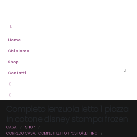
Home
Chi siamo
Shop
Contatti
Completo lenzuola letto 1 piazza
in cotone disney stampa frozen
CASA
SHOP
CORREDO CASA
,
COMPLETI LETTO 1 POSTO/LETTINO