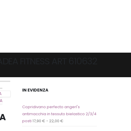
DEA FITNESS ART 610632
IN EVIDENZA
A
A
Copridivano perfecto angerl's
EA
antimacchia in tessuto bielastico 2/3/4
posti
17,90
€
-
22,00
€