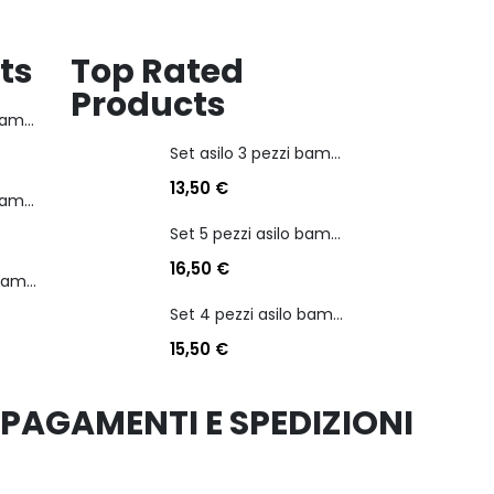
desideri
ts
Top Rated
Products
Set asilo 3 pezzi bambina personaggio kuromi
Set asilo 3 pezzi bambina personaggio kuromi
13,50
€
Set 5 pezzi asilo bambina personaggio stitch angel
Set 5 pezzi asilo bambina personaggio stitch angel
16,50
€
Set 4 pezzi asilo bambino personaggio batman
Set 4 pezzi asilo bambino personaggio batman
15,50
€
PAGAMENTI E SPEDIZIONI