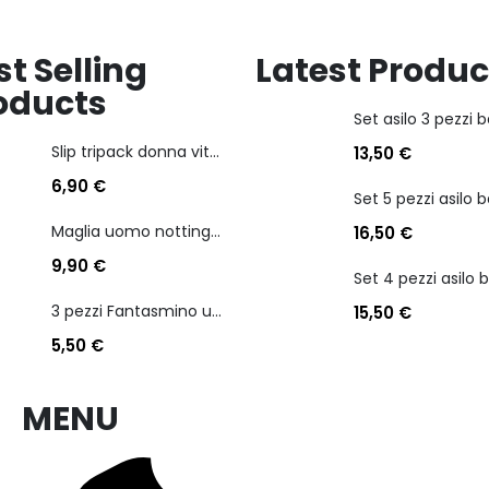
st Selling
Latest Produc
oducts
Slip tripack donna vita bassa cotonella art 3165 in cotone elasticizzato
13,50
€
6,90
€
Maglia uomo nottingham in caldo cotone scollo a v manica lunga
16,50
€
9,90
€
3 pezzi Fantasmino unisex diadora in cotone mercerizzato tg dalla 35 alla 46
15,50
€
5,50
€
MENU