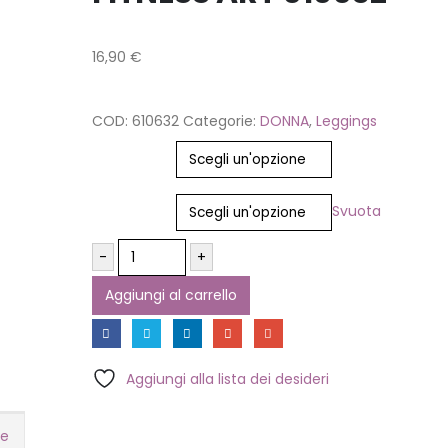
16,90
€
COD:
610632
Categorie:
DONNA
,
Leggings
Colore
Taglia
Svuota
-
+
Aggiungi al carrello
Aggiungi alla lista dei desideri
ve