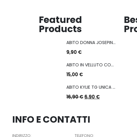
Featured
Be
Products
Pr
ABITO DONNA JOSEPINA MIS M/L
9,90
€
ABITO IN VELLUTO CON COULISSE LATERALE
15,00
€
ABITO KYLIE TG UNICA COL A SCELTA
16,90
€
6,90
€
INFO E CONTATTI
INDIRIZZO:
TELEFONO: