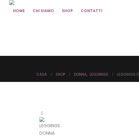
HOME
CHI SIAMO
SHOP
CONTATTI
CASA
SHOP
DONNA
,
LEGGINGS
LEGGINGS D