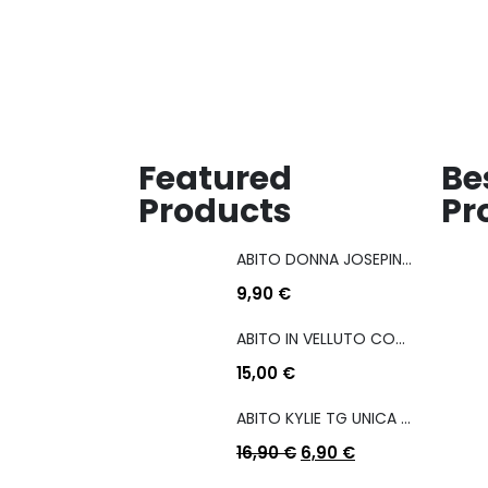
dei
dei
desideri
desideri
Featured
Be
Products
Pr
ABITO DONNA JOSEPINA MIS M/L
9,90
€
ABITO IN VELLUTO CON COULISSE LATERALE
15,00
€
ABITO KYLIE TG UNICA COL A SCELTA
16,90
€
6,90
€