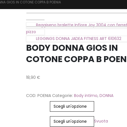
NA GIOS IN COTONE COPPA B POENIA
Reggiseno bralette Infiore Joy 3004 con ferret
pizzo
LEGGINGS DONNA JADEA FITNESS ART 610632
BODY DONNA GIOS IN
COTONE COPPA B POEN
18,90
€
COD:
POENIA
Categorie:
Body intimo
,
DONNA
Colore
Taglia
Svuota