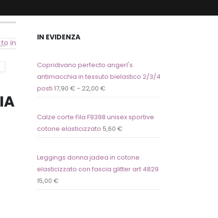
IN EVIDENZA
to in
Copridivano perfecto angerl's
antimacchia in tessuto bielastico 2/3/4
posti
17,90
€
-
22,00
€
IA
Calze corte Fila F9398 unisex sportive
cotone elasticizzato
5,60
€
Leggings donna jadea in cotone
elasticizzato con fascia glitter art 4829
15,00
€