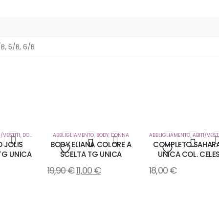
/B, 5/B, 6/B
I/VESTITI
,
DONNA
ABBLIGLIAMENTO
,
BODY
,
DONNA
ABBLIGLIAMENTO
,
ABITI/VEST
 JOLIS
BODY ELIANA COLORE A
COMPLETO SAHAR
TG UNICA
SCELTA TG UNICA
UNICA COL. CELE
i
Aggiungi
Aggiungi
19,90
€
11,00
€
18,00
€
alla
alla
lista
lista