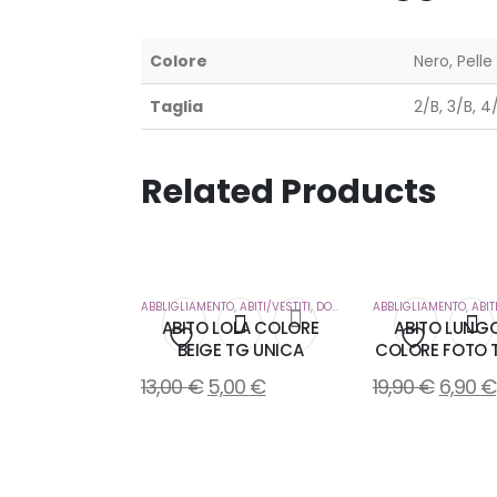
Colore
Nero, Pelle
Taglia
2/B, 3/B, 4
Related Products
ABBLIGLIAMENTO
,
ABITI/VESTITI
,
DONNA
ABBLIGLIAMENTO
,
ABIT
ABITO LOLA COLORE
ABITO LUNGO
BEIGE TG UNICA
COLORE FOTO 
Aggiungi
Aggiung
13,00
€
5,00
€
19,90
€
6,90
€
alla
alla
lista
lista