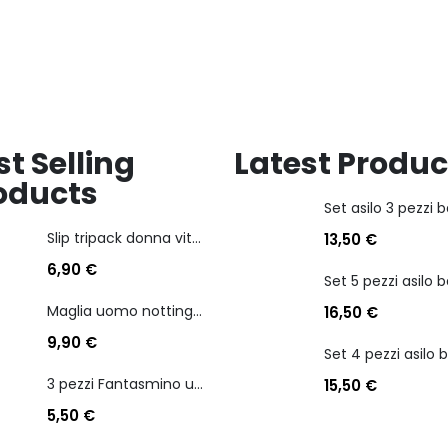
dei
dei
desideri
desideri
st Selling
Latest Produc
oducts
Slip tripack donna vita bassa cotonella art 3165 in cotone elasticizzato
13,50
€
6,90
€
Maglia uomo nottingham in caldo cotone scollo a v manica lunga
16,50
€
9,90
€
3 pezzi Fantasmino unisex diadora in cotone mercerizzato tg dalla 35 alla 46
15,50
€
5,50
€