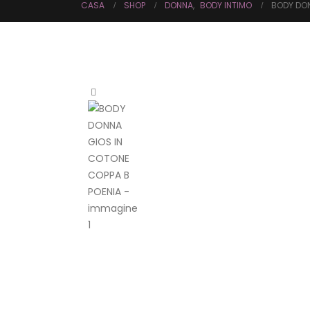
CASA
SHOP
DONNA
,
BODY INTIMO
BODY DON