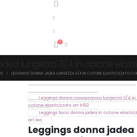
0
ea lungezza 3/4 in cotone elastic
GS
LEGGINGS DONNA JADEA LUNGEZZA 3/4 IN COTONE ELASTICIZZATO CON
Leggings donna rossoporpora lungezza 3/4 in
cotone elasticizzato art lr192
Leggings liscio donna jadea in cotone elastici
art lea
Leggings donna jadea