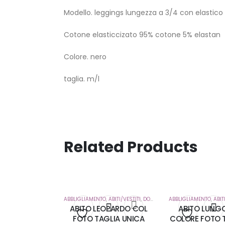
Modello. leggings lungezza a 3/4 con elastico in
Cotone elasticcizato 95% cotone 5% elastan
Colore. nero
taglia. m/l
Related Products
ABBLIGLIAMENTO
,
ABITI/VESTITI
,
DONNA
ABBLIGLIAMENTO
,
ABIT
ABITO LEOPARDO COL
ABITO LUNGO
FOTO TAGLIA UNICA
COLORE FOTO 