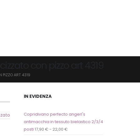
izzato con pizzo art 4319
 PIZZO ART 4319
IN EVIDENZA
Copridivano perfecto angerl's
zzato
antimacchia in tessuto bielastico 2/3/4
posti
17,90
€
-
22,00
€