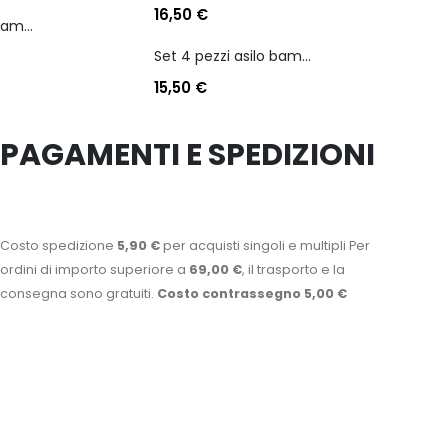
16,50
€
Set 4 pezzi asilo bambino personaggio batman
Set 4 pezzi asilo bambino personaggio batman
15,50
€
PAGAMENTI E SPEDIZIONI
Costo spedizione
5,90 €
per acquisti singoli e multipli Per
ordini di importo superiore a
69,00 €
, il trasporto e la
consegna sono gratuiti.
Costo contrassegno 5,00 €