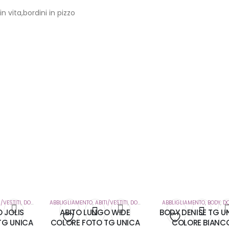
 vita,bordini in pizzo
I/VESTITI
,
DONNA
ABBLIGLIAMENTO
,
ABITI/VESTITI
,
DONNA
ABBLIGLIAMENTO
,
BODY
,
D
 JOLIS
ABITO LUNGO WIDE
BODY DENISE TG U
TG UNICA
COLORE FOTO TG UNICA
COLORE BIANC