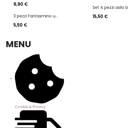
9,90
€
3 pezzi Fantasmino unisex diadora in cotone mercerizzato tg dalla 35 alla 46
15,50
€
5,50
€
MENU
Cookie & Privacy