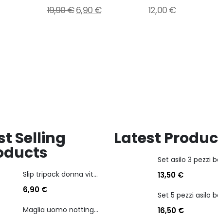
i
Aggiungi
Aggiungi
19,90
€
6,90
€
12,00
€
alla
alla
lista
lista
dei
dei
desideri
desideri
st Selling
Latest Produc
oducts
Slip tripack donna vita bassa cotonella art 3165 in cotone elasticizzato
13,50
€
6,90
€
Maglia uomo nottingham in caldo cotone scollo a v manica lunga
16,50
€