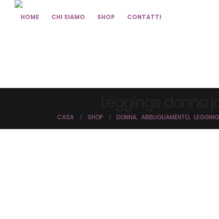
HOME
CHI SIAMO
SHOP
CONTATTI
Leggings donna jad
CASA
SHOP
DONNA
,
ABBLIGLIAMENTO
,
LEGGIN