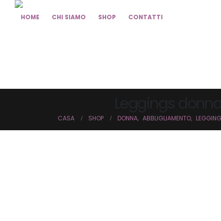
HOME
CHI SIAMO
SHOP
CONTATTI
Leggings donna r
CASA
SHOP
DONNA
,
ABBLIGLIAMENTO
,
LEGGIN