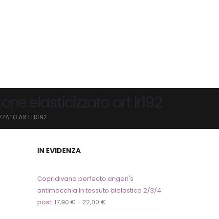
e elasticizzato art lr192
ZZATO ART LR192
IN EVIDENZA
Copridivano perfecto angerl's
antimacchia in tessuto bielastico 2/3/4
posti
17,90
€
-
22,00
€