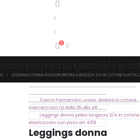
0
ossoporpora lungezza 3/4 in coton
GS
LEGGINGS DONNA ROSSOPORPORA LUNGEZZA 3/4 IN COTONE ELASTICI
3 pezzi Fantasmino unisex diadora in cotone
mercerizzato tg dalla 35 alla 46
Leggings donna jadea lungezza 3/4 in cotone
elasticizzato con pizzo art 4319
Leggings donna