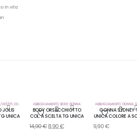
o in vita
an
I/VESTITI
,
DONNA
ABBLIGLIAMENTO
,
BODY
,
DONNA
ABBLIGLIAMENTO
,
DONNA
,
 JOLIS
BODY ORSACCHIOTTO
GONNA SYDNEY 
TG UNICA
COL. A SCELTA TG UNICA
UNICA COLORE A S
i
Aggiungi
Aggiungi
14,90
€
8,90
€
9,90
€
alla
alla