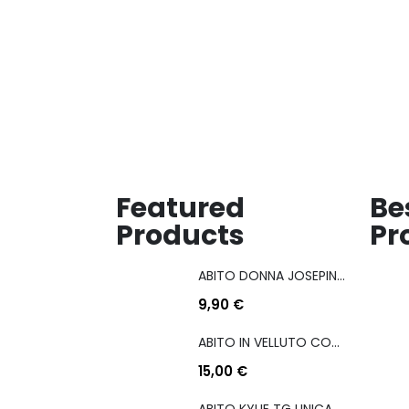
lista
lista
dei
dei
desideri
desideri
Featured
Be
Products
Pr
ABITO DONNA JOSEPINA MIS M/L
9,90
€
ABITO IN VELLUTO CON COULISSE LATERALE
15,00
€
ABITO KYLIE TG UNICA COL A SCELTA