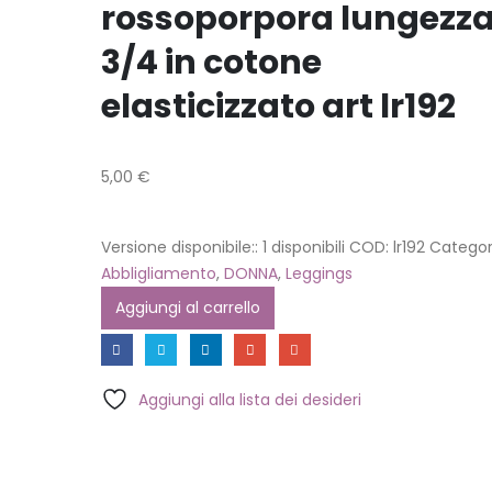
rossoporpora lungezz
3/4 in cotone
elasticizzato art lr192
5,00
€
Versione disponibile::
1 disponibili
COD:
lr192
Categor
Abbligliamento
,
DONNA
,
Leggings
Aggiungi al carrello
Aggiungi alla lista dei desideri