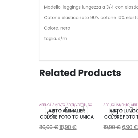
Modello. leggings lungezza a 3/4 con elastic
Cotone elasticcizato 90% cotone 10% elast
Colore. nero
taglia. s/m
Related Products
ABBLIGLIAMENTO
,
ABITI/VESTITI
,
DONNA
ABBLIGLIAMENTO
,
ABIT
ABITO ANIMALIER
ABITO LUNGO
COLORE FOTO TG UNICA
COLORE FOTO 
Aggiungi
Aggiung
30,00
€
18,90
€
19,90
€
6,90
€
alla
alla