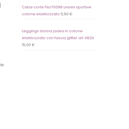
a
Calze corte Fila F9398 unisex sportive
cotone elasticizzato
5,60
€
Leggings donna jadea in cotone
elasticizzato con fascia glitter art 4829
15,00
€
ie: