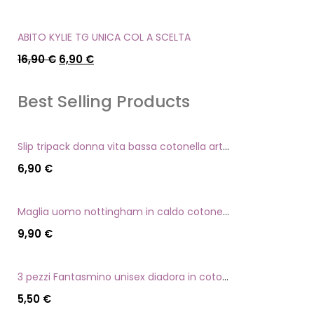
ABITO KYLIE TG UNICA COL A SCELTA
16,90
€
6,90
€
Best Selling Products
Slip tripack donna vita bassa cotonella art 3165 in cotone elasticizzato
6,90
€
Maglia uomo nottingham in caldo cotone scollo a v manica lunga
9,90
€
3 pezzi Fantasmino unisex diadora in cotone mercerizzato tg dalla 35 alla 46
5,50
€