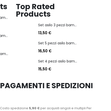
ts
Top Rated
Products
Set asilo 3 pezzi bambina personaggio kuromi
Set asilo 3 pezzi bambina personaggio kuromi
13,50
€
Set 5 pezzi asilo bambina personaggio stitch angel
Set 5 pezzi asilo bambina personaggio stitch angel
16,50
€
Set 4 pezzi asilo bambino personaggio batman
Set 4 pezzi asilo bambino personaggio batman
15,50
€
PAGAMENTI E SPEDIZIONI
Costo spedizione
5,90 €
per acquisti singoli e multipli Per