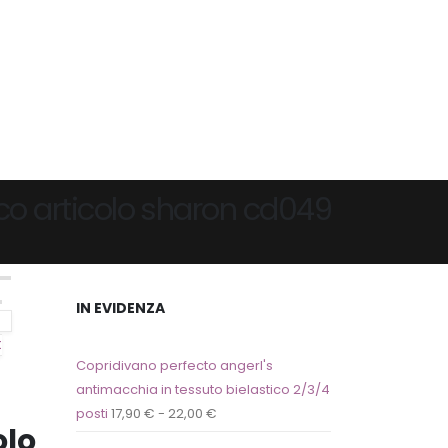
ico articolo sharon cd049
IN EVIDENZA
t
Copridivano perfecto angerl's
antimacchia in tessuto bielastico 2/3/4
posti
17,90
€
-
22,00
€
olo