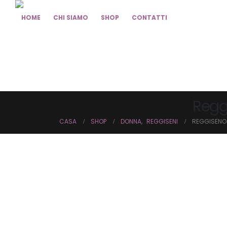
HOME
CHI SIAMO
SHOP
CONTATTI
Regg
CASA
SHOP
DONNA
,
REGGISENI
REGGISENO