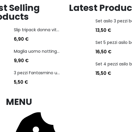
st Selling
Latest Produc
oducts
Slip tripack donna vita bassa cotonella art 3165 in cotone elasticizzato
13,50
€
6,90
€
Maglia uomo nottingham in caldo cotone scollo a v manica lunga
16,50
€
9,90
€
3 pezzi Fantasmino unisex diadora in cotone mercerizzato tg dalla 35 alla 46
15,50
€
5,50
€
MENU