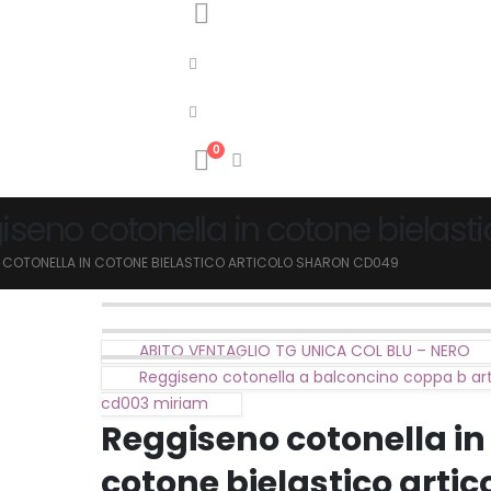
0
iseno cotonella in cotone bielast
 COTONELLA IN COTONE BIELASTICO ARTICOLO SHARON CD049
ABITO VENTAGLIO TG UNICA COL BLU – NERO
Reggiseno cotonella a balconcino coppa b ar
cd003 miriam
Reggiseno cotonella in
cotone bielastico artic