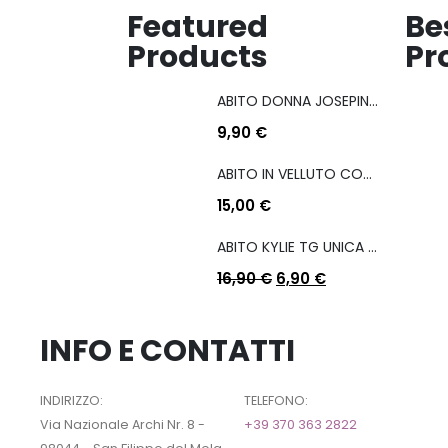
Featured
Be
Products
Pr
ABITO DONNA JOSEPINA MIS M/L
9,90
€
ABITO IN VELLUTO CON COULISSE LATERALE
15,00
€
ABITO KYLIE TG UNICA COL A SCELTA
16,90
€
6,90
€
INFO E CONTATTI
INDIRIZZO:
TELEFONO:
Via Nazionale Archi Nr. 8 -
+39 370 363 2822