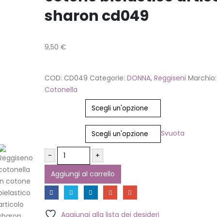
sharon cd049
9,50
€
COD:
CD049
Categorie:
DONNA
,
Reggiseni
Marchio:
Cotonella
Colore
Taglia
Svuota
-
+
Aggiungi al carrello
Aggiungi alla lista dei desideri