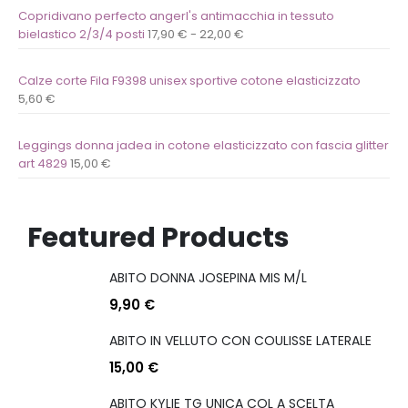
Copridivano perfecto angerl's antimacchia in tessuto
bielastico 2/3/4 posti
17,90
€
-
22,00
€
Calze corte Fila F9398 unisex sportive cotone elasticizzato
5,60
€
Leggings donna jadea in cotone elasticizzato con fascia glitter
art 4829
15,00
€
Featured Products
ABITO DONNA JOSEPINA MIS M/L
9,90
€
ABITO IN VELLUTO CON COULISSE LATERALE
15,00
€
ABITO KYLIE TG UNICA COL A SCELTA