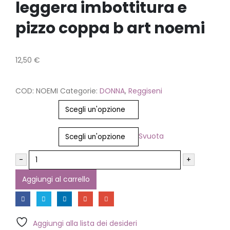
leggera imbottitura e
pizzo coppa b art noemi
12,50
€
COD:
NOEMI
Categorie:
DONNA
,
Reggiseni
Colore
Taglia
Svuota
-
+
Aggiungi al carrello
Aggiungi alla lista dei desideri