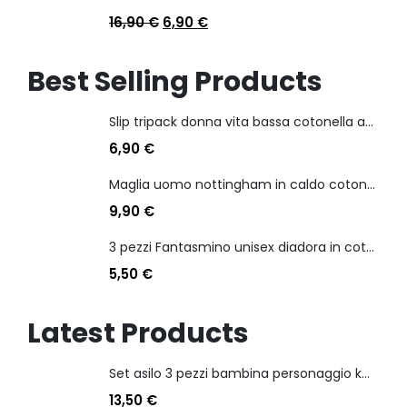
16,90
€
6,90
€
Best Selling Products
Slip tripack donna vita bassa cotonella art 3165 in cotone elasticizzato
6,90
€
Maglia uomo nottingham in caldo cotone scollo a v manica lunga
9,90
€
3 pezzi Fantasmino unisex diadora in cotone mercerizzato tg dalla 35 alla 46
5,50
€
Latest Products
Set asilo 3 pezzi bambina personaggio kuromi
13,50
€