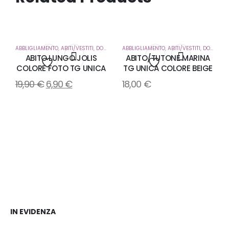
ABBLIGLIAMENTO
,
ABITI/VESTITI
,
DONNA
ABBLIGLIAMENTO
,
ABITI/VESTITI
,
DONNA
ABITO LUNGO JOLIS
ABITO/TUTONE MARINA
COLORE FOTO TG UNICA
TG UNICA COLORE BEIGE
Aggiungi
Aggiungi
19,90
€
6,90
€
18,00
€
alla
alla
lista
lista
dei
dei
desideri
desideri
IN EVIDENZA