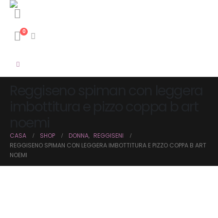
0
Reggiseno spiman con leggera
imbottitura e pizzo coppa b art
noemi
CASA
SHOP
DONNA
,
REGGISENI
REGGISENO SPIMAN CON LEGGERA IMBOTTITURA E PIZZO COPPA B ART
NOEMI