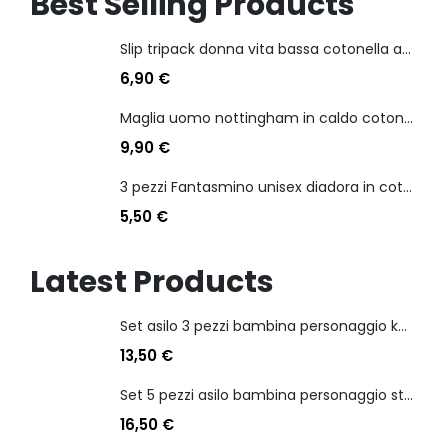
Best Selling Products
Slip tripack donna vita bassa cotonella art 3165 in cotone elasticizzato
6,90
€
Maglia uomo nottingham in caldo cotone scollo a v manica lunga
9,90
€
3 pezzi Fantasmino unisex diadora in cotone mercerizzato tg dalla 35 alla 46
5,50
€
Latest Products
Set asilo 3 pezzi bambina personaggio kuromi
13,50
€
Set 5 pezzi asilo bambina personaggio stitch angel
16,50
€