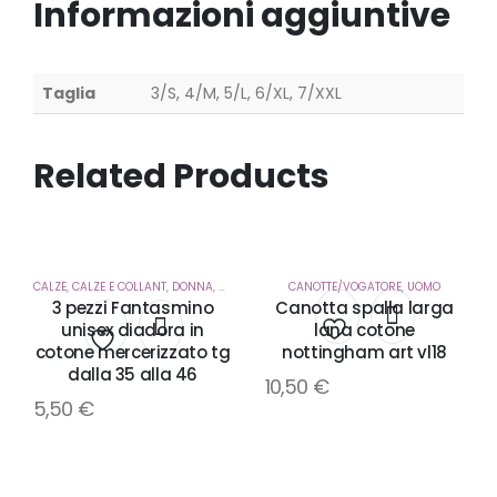
Informazioni aggiuntive
Taglia
3/S, 4/M, 5/L, 6/XL, 7/XXL
Related Products
CALZE
,
CALZE E COLLANT
,
DONNA
,
UOMO
CANOTTE/VOGATORE
,
UOMO
3 pezzi Fantasmino
Canotta spalla larga
unisex diadora in
lana cotone
cotone mercerizzato tg
nottingham art vl18
Aggiungi
Aggiungi
dalla 35 alla 46
10,50
€
alla
5,50
€
alla
lista
lista
dei