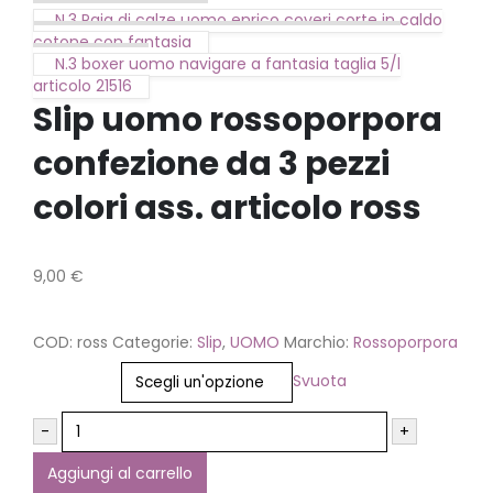
N.3 Paia di calze uomo enrico coveri corte in caldo
cotone con fantasia
N.3 boxer uomo navigare a fantasia taglia 5/l
articolo 21516
Slip uomo rossoporpora
confezione da 3 pezzi
colori ass. articolo ross
9,00
€
COD:
ross
Categorie:
Slip
,
UOMO
Marchio:
Rossoporpora
Taglia
Svuota
-
+
Aggiungi al carrello