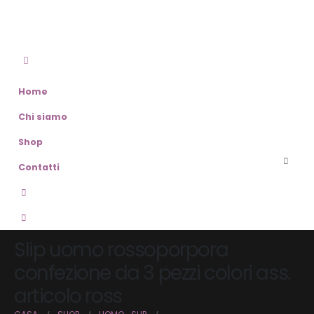
Home
Chi siamo
Shop
Contatti
Slip uomo rossoporpora
confezione da 3 pezzi colori ass.
articolo ross