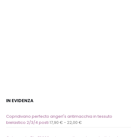
dei
desideri
desideri
IN EVIDENZA
Copridivano perfecto angerl's antimacchia in tessuto
bielastico 2/3/4 posti
17,90
€
-
22,00
€