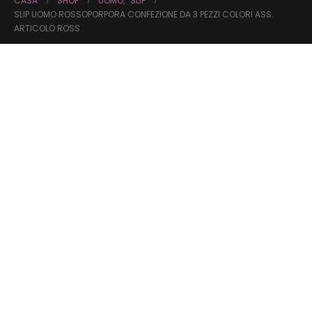
CASA
SHOP
UOMO
,
SLIP
SLIP UOMO ROSSOPORPORA CONFEZIONE DA 3 PEZZI COLORI ASS.
ARTICOLO ROSS