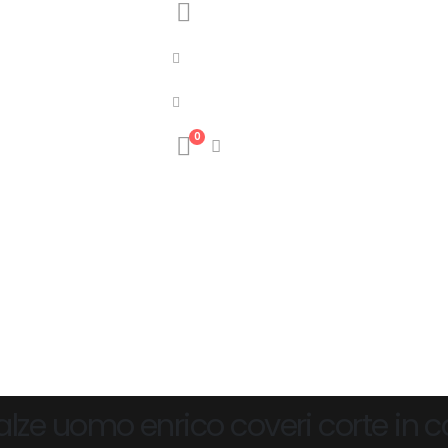
0
calze uomo enrico coveri corte in 