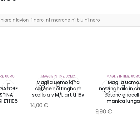
o chiaro n1avion 1 nero, n1 marrone n1 blu n1 nero
RE
,
UOMO
MAGLIE INTIME
,
UOMO
MAGLIE INTIME
,
UOM
I
Maglia uomo lana
Maglia uomo
GATORE
cotone nottingham
nottingham in ca
STINA
scollo a v M/L art tl 18v
cotone girocoll
Aggiungi
i
Aggiungi
I ET1105
manica lunga
14,00
€
alla
9,90
€
alla
lista
lista
dei
dei