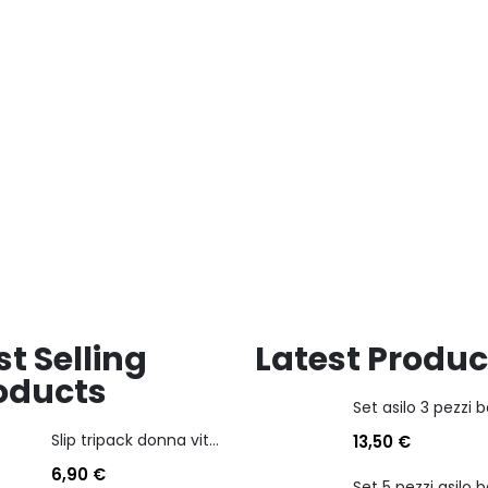
desideri
desideri
st Selling
Latest Produc
oducts
Slip tripack donna vita bassa cotonella art 3165 in cotone elasticizzato
13,50
€
6,90
€