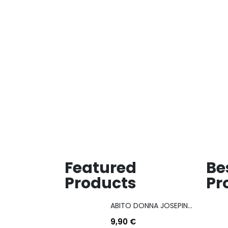
desideri
desideri
Featured
Be
Products
Pr
ABITO DONNA JOSEPINA MIS M/L
9,90
€