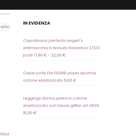
IN EVIDENZA
caldo
Copridivano perfecto angerl's
antimacchia in tessuto bielastico 2/3/4
posti
17,90
€
-
22,00
€
Calze corte Fila F9398 unisex sportive
cotone elasticizzato
5,60
€
Leggings donna jadea in cotone
elasticizzato con fascia glitter art 4829
15,00
€
nrico