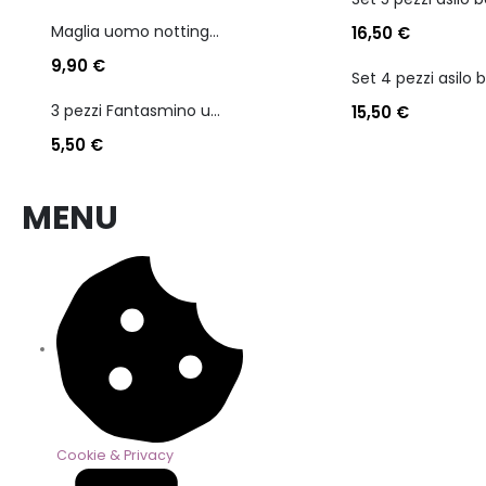
Maglia uomo nottingham in caldo cotone scollo a v manica lunga
16,50
€
9,90
€
3 pezzi Fantasmino unisex diadora in cotone mercerizzato tg dalla 35 alla 46
15,50
€
5,50
€
MENU
Cookie & Privacy