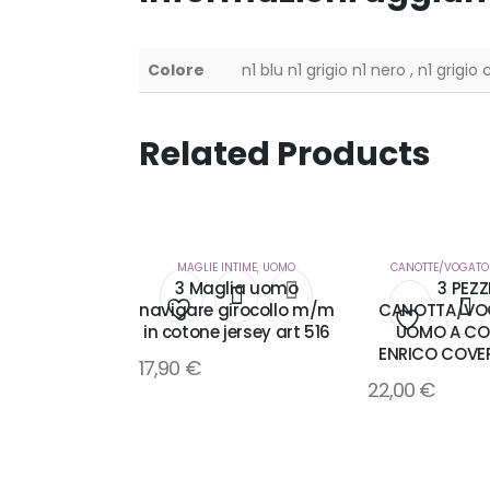
Colore
n1 blu n1 grigio n1 nero , n1 grigi
Related Products
MAGLIE INTIME
,
UOMO
CANOTTE/VOGATO
3 Maglia uomo
3 PEZZ
navigare girocollo m/m
CANOTTA/VO
in cotone jersey art 516
UOMO A CO
Aggiungi
Aggiung
ENRICO COVER
17,90
€
alla
22,00
€
alla
lista
lista
dei
dei