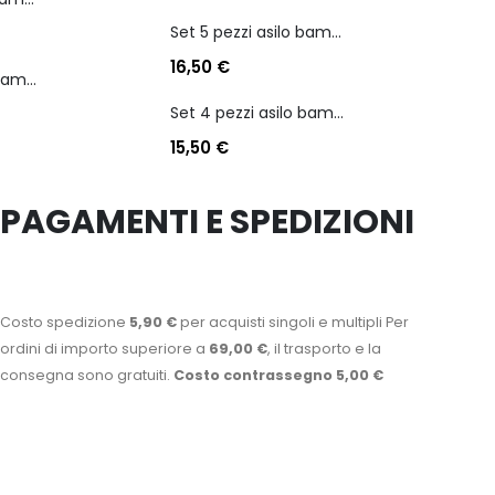
Set 5 pezzi asilo bambina personaggio stitch angel
16,50
€
Set 4 pezzi asilo bambino personaggio batman
Set 4 pezzi asilo bambino personaggio batman
15,50
€
PAGAMENTI E SPEDIZIONI
Costo spedizione
5,90 €
per acquisti singoli e multipli Per
ordini di importo superiore a
69,00 €
, il trasporto e la
consegna sono gratuiti.
Costo contrassegno 5,00 €