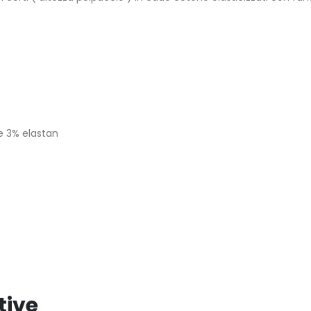
e 3% elastan
tive