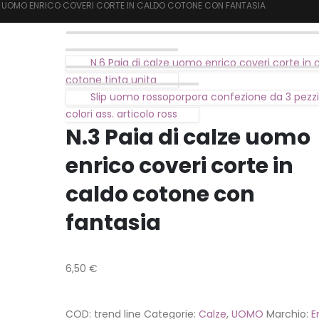
ZE UOMO ENRICO COVERI CORTE IN CALDO COTONE CON FANTASIA
N.6 Paia di calze uomo enrico coveri corte in 
cotone tinta unita
Slip uomo rossoporpora confezione da 3 pezzi
colori ass. articolo ross
N.3 Paia di calze uomo
enrico coveri corte in
caldo cotone con
fantasia
6,50
€
COD:
trend line
Categorie:
Calze
,
UOMO
Marchio:
E