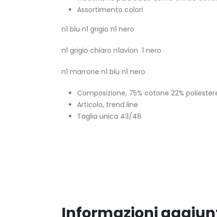
Assortimento colori
n1 blu n1 grigio n1 nero
n1 grigio chiaro n1avion 1 nero
n1 marrone n1 blu n1 nero
Composizione, 75% cotone 22% poliester
Articolo, trend line
Taglia unica 43/46
Informazioni aggiun