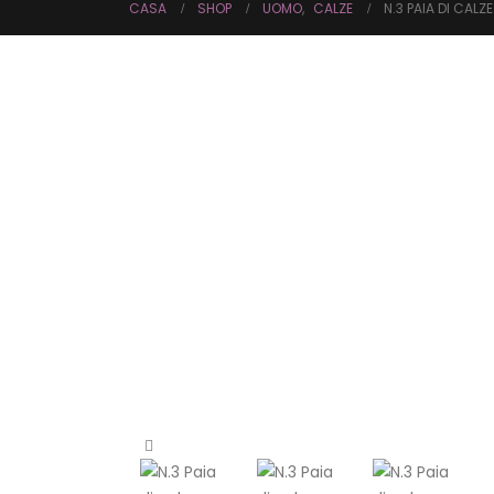
CASA
SHOP
UOMO
,
CALZE
N.3 PAIA DI CAL