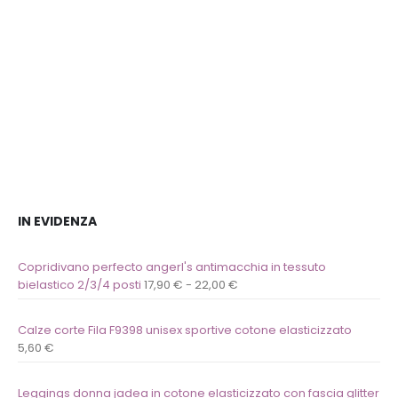
lista
lista
dei
dei
desideri
desideri
IN EVIDENZA
Copridivano perfecto angerl's antimacchia in tessuto
bielastico 2/3/4 posti
17,90
€
-
22,00
€
Calze corte Fila F9398 unisex sportive cotone elasticizzato
5,60
€
Leggings donna jadea in cotone elasticizzato con fascia glitter