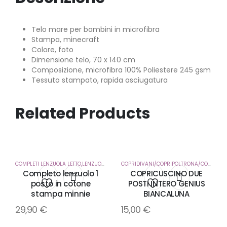
Telo mare per bambini in microfibra
Stampa, minecraft
Colore, foto
Dimensione telo, 70 x 140 cm
Composizione, microfibra 100% Poliestere 245 gsm
Tessuto stampato, rapida asciugatura
Related Products
COMPLETI LENZUOLA LETTO,LENZUOLA SOTTO CON ANGOLI
,
CORREDO CASA
COPRIDIVANI/COPRIPOLTRONA/COPRICUSCUNI
Completo lenzuolo 1
COPRICUSCINO DUE
posto in cotone
POSTI INTERO GENIUS
stampa minnie
BIANCALUNA
Aggiungi
Aggiungi
29,90
€
15,00
€
alla
alla