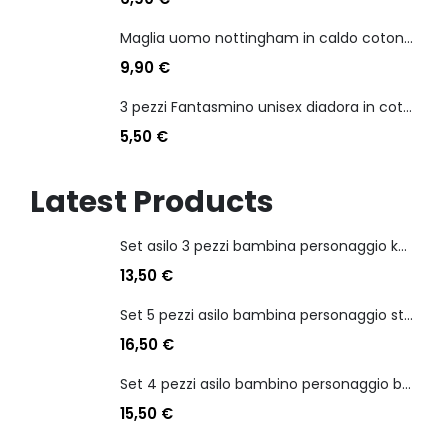
Maglia uomo nottingham in caldo cotone scollo a v manica lunga
9,90
€
3 pezzi Fantasmino unisex diadora in cotone mercerizzato tg dalla 35 alla 46
5,50
€
Latest Products
Set asilo 3 pezzi bambina personaggio kuromi
13,50
€
Set 5 pezzi asilo bambina personaggio stitch angel
16,50
€
Set 4 pezzi asilo bambino personaggio batman
15,50
€