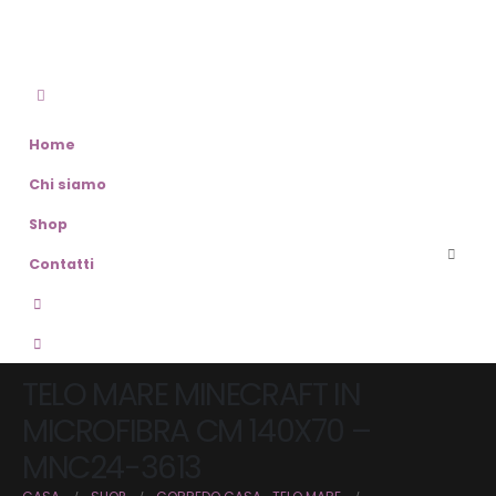
Home
Chi siamo
Shop
Contatti
TELO MARE MINECRAFT IN
MICROFIBRA CM 140X70 –
MNC24-3613