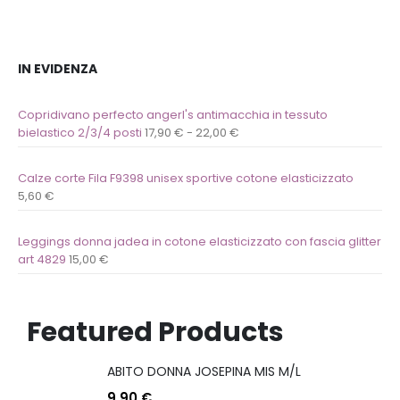
IN EVIDENZA
Copridivano perfecto angerl's antimacchia in tessuto
bielastico 2/3/4 posti
17,90
€
-
22,00
€
Calze corte Fila F9398 unisex sportive cotone elasticizzato
5,60
€
Leggings donna jadea in cotone elasticizzato con fascia glitter
art 4829
15,00
€
Featured Products
ABITO DONNA JOSEPINA MIS M/L
9,90
€