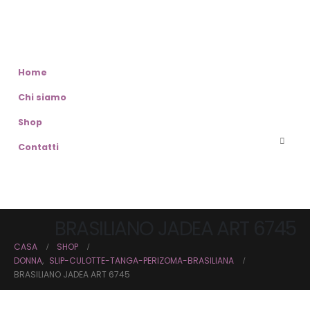
Home
Chi siamo
Shop
Contatti
BRASILIANO JADEA ART 6745
CASA
SHOP
DONNA
,
SLIP-CULOTTE-TANGA-PERIZOMA-BRASILIANA
BRASILIANO JADEA ART 6745