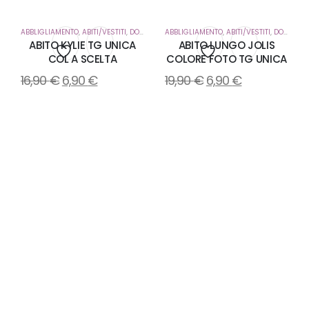
ABBLIGLIAMENTO
,
ABITI/VESTITI
,
DONNA
ABBLIGLIAMENTO
,
ABITI/VESTITI
,
DONNA
ABITO KYLIE TG UNICA
ABITO LUNGO JOLIS
COL A SCELTA
COLORE FOTO TG UNICA
Aggiungi
Aggiungi
16,90
€
6,90
€
19,90
€
6,90
€
alla
alla
lista
lista
dei
dei
desideri
desideri