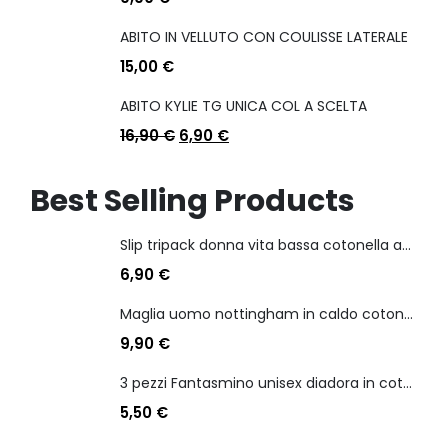
ABITO IN VELLUTO CON COULISSE LATERALE
15,00
€
ABITO KYLIE TG UNICA COL A SCELTA
16,90
€
6,90
€
Best Selling Products
Slip tripack donna vita bassa cotonella art 3165 in cotone elasticizzato
6,90
€
Maglia uomo nottingham in caldo cotone scollo a v manica lunga
9,90
€
3 pezzi Fantasmino unisex diadora in cotone mercerizzato tg dalla 35 alla 46
5,50
€