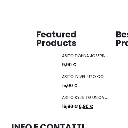
Featured
Be
Products
Pr
ABITO DONNA JOSEPINA MIS M/L
9,90
€
ABITO IN VELLUTO CON COULISSE LATERALE
15,00
€
ABITO KYLIE TG UNICA COL A SCELTA
16,90
€
6,90
€
INFO E CONTATTI