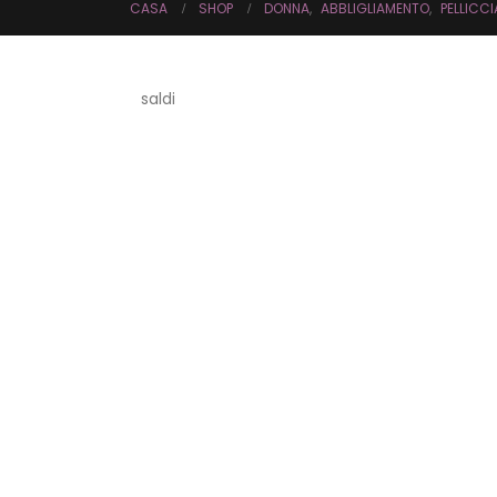
CASA
SHOP
DONNA
,
ABBLIGLIAMENTO
,
PELLICCI
saldi