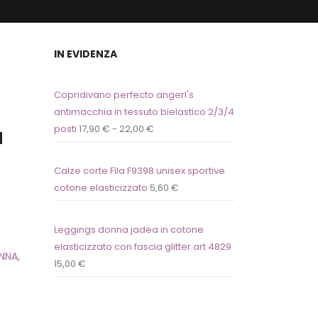
IN EVIDENZA
Copridivano perfecto angerl's
antimacchia in tessuto bielastico 2/3/4
a
posti
17,90
€
-
22,00
€
Calze corte Fila F9398 unisex sportive
cotone elasticizzato
5,60
€
Leggings donna jadea in cotone
elasticizzato con fascia glitter art 4829
NNA
,
15,00
€