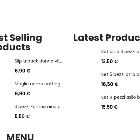
st Selling
Latest Produc
oducts
Slip tripack donna vita bassa cotonella art 3165 in cotone elasticizzato
13,50
€
6,90
€
Maglia uomo nottingham in caldo cotone scollo a v manica lunga
16,50
€
9,90
€
3 pezzi Fantasmino unisex diadora in cotone mercerizzato tg dalla 35 alla 46
15,50
€
5,50
€
MENU