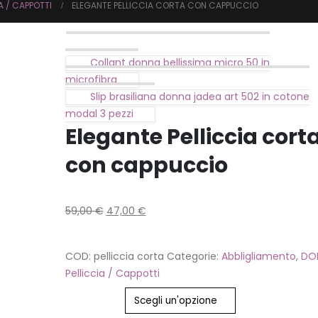
A / CAPPOTTI
ELEGANTE PELLICCIA CORTA CON CAPPUCCIO
Collant donna bellissima micro 50 in
microfibra
Slip brasiliana donna jadea art 502 in cotone
modal 3 pezzi
Elegante Pelliccia cort
con cappuccio
59,00
€
47,00
€
COD:
pelliccia corta
Categorie:
Abbligliamento
,
DO
Pelliccia / Cappotti
Colore