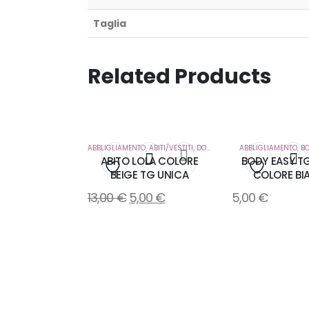
Taglia
Related Products
ABBLIGLIAMENTO
,
ABITI/VESTITI
,
DONNA
ABBLIGLIAMENTO
,
B
ABITO LOLA COLORE
BODY EASY T
BEIGE TG UNICA
COLORE BI
Aggiungi
Aggiung
13,00
€
5,00
€
5,00
€
alla
alla
lista
lista
dei
dei
desideri
desideri