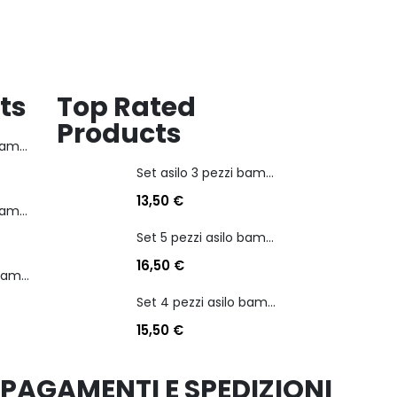
17,90
€
dei
dei
desideri
desideri
ts
Top Rated
Products
Set asilo 3 pezzi bambina personaggio kuromi
Set asilo 3 pezzi bambina personaggio kuromi
13,50
€
Set 5 pezzi asilo bambina personaggio stitch angel
Set 5 pezzi asilo bambina personaggio stitch angel
16,50
€
Set 4 pezzi asilo bambino personaggio batman
Set 4 pezzi asilo bambino personaggio batman
15,50
€
PAGAMENTI E SPEDIZIONI