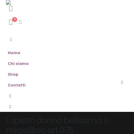
0
Home
Chi siamo
Shop
Contatti
Lupetto donna bellissima in
microfibra art 075