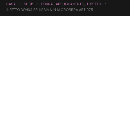
CASA
SHOP
DONNA
,
ABBLIGLIAMENTO
,
LUPETTO
LUPETTO DONNA BELLISSIMA IN MICROFIBRA ART 075