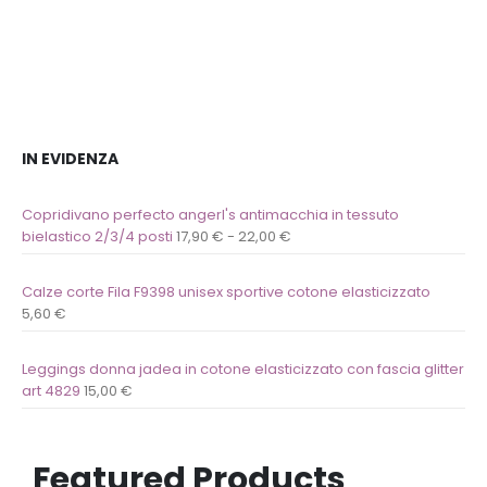
dei
dei
desideri
desideri
IN EVIDENZA
Copridivano perfecto angerl's antimacchia in tessuto
bielastico 2/3/4 posti
17,90
€
-
22,00
€
Calze corte Fila F9398 unisex sportive cotone elasticizzato
5,60
€
Leggings donna jadea in cotone elasticizzato con fascia glitter
art 4829
15,00
€
Featured Products