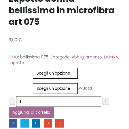
bellissima in microfibra
art 075
9,90
€
COD:
bellissima 075
Categorie:
Abbligliamento
,
DONNA
,
Lupetto
Colore
Taglia
Svuota
-
+
Aggiungi al carrello