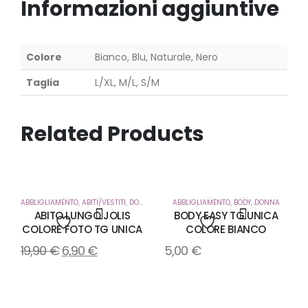
Informazioni aggiuntive
Colore
Bianco, Blu, Naturale, Nero
Taglia
L/XL, M/L, S/M
Related Products
ABBLIGLIAMENTO
,
ABITI/VESTITI
,
DONNA
ABBLIGLIAMENTO
,
BODY
,
DONNA
ABITO LUNGO JOLIS
BODY EASY TG UNICA
COLORE FOTO TG UNICA
COLORE BIANCO
Aggiungi
Aggiungi
19,90
€
6,90
€
5,00
€
alla
alla
lista
lista