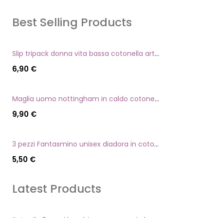
Best Selling Products
Slip tripack donna vita bassa cotonella art 3165 in cotone elasticizzato
6,90
€
Maglia uomo nottingham in caldo cotone scollo a v manica lunga
9,90
€
3 pezzi Fantasmino unisex diadora in cotone mercerizzato tg dalla 35 alla 46
5,50
€
Latest Products