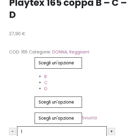
Playtex 165 coppa B – C –
D
27,90
€
COD:
165
Categorie:
DONNA
,
Reggiseni
Colore
Coppe
B
C
D
Taglia
Svuota
-
+