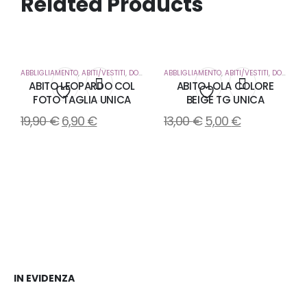
Related Products
ABBLIGLIAMENTO
,
ABITI/VESTITI
,
DONNA
ABBLIGLIAMENTO
,
ABITI/VESTITI
,
DONNA
ABITO LEOPARDO COL
ABITO LOLA COLORE
FOTO TAGLIA UNICA
BEIGE TG UNICA
Aggiungi
Aggiungi
19,90
€
6,90
€
13,00
€
5,00
€
alla
alla
lista
lista
dei
dei
desideri
desideri
IN EVIDENZA