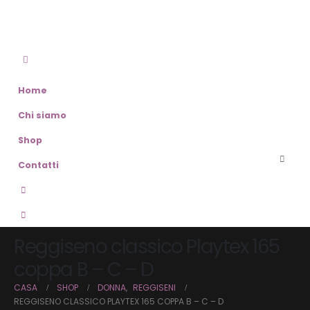
Home
Chi siamo
Shop
Contatti
Reggiseno classico Playtex 165
coppa B – C – D
CASA
SHOP
DONNA
,
REGGISENI
REGGISENO CLASSICO PLAYTEX 165 COPPA B – C – D