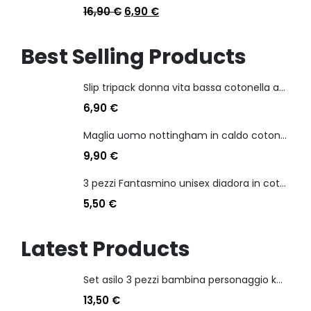
16,90
€
6,90
€
Best Selling Products
Slip tripack donna vita bassa cotonella art 3165 in cotone elasticizzato
6,90
€
Maglia uomo nottingham in caldo cotone scollo a v manica lunga
9,90
€
3 pezzi Fantasmino unisex diadora in cotone mercerizzato tg dalla 35 alla 46
5,50
€
Latest Products
Set asilo 3 pezzi bambina personaggio kuromi
13,50
€