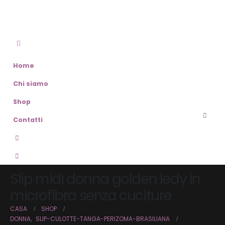
Home
Chi siamo
Shop
Contatti
Slip midi donna golden ledy in
microfibra senza cuciture
CASA
SHOP
DONNA
,
SLIP-CULOTTE-TANGA-PERIZOMA-BRASILIANA