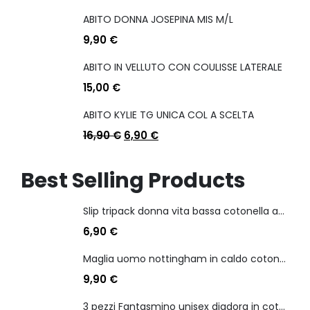
ABITO DONNA JOSEPINA MIS M/L
9,90
€
ABITO IN VELLUTO CON COULISSE LATERALE
15,00
€
ABITO KYLIE TG UNICA COL A SCELTA
16,90
€
6,90
€
Best Selling Products
Slip tripack donna vita bassa cotonella art 3165 in cotone elasticizzato
6,90
€
Maglia uomo nottingham in caldo cotone scollo a v manica lunga
9,90
€
3 pezzi Fantasmino unisex diadora in cotone mercerizzato tg dalla 35 alla 46