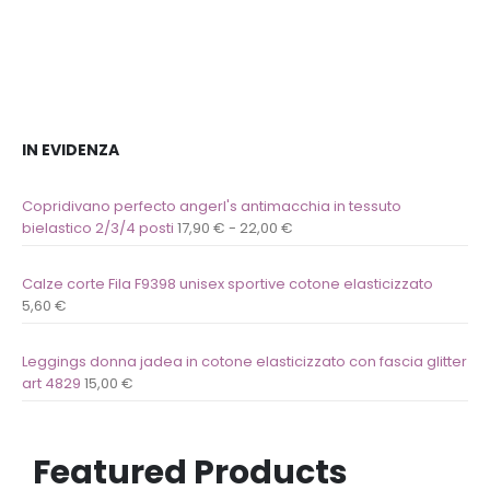
IN EVIDENZA
Copridivano perfecto angerl's antimacchia in tessuto
bielastico 2/3/4 posti
17,90
€
-
22,00
€
Calze corte Fila F9398 unisex sportive cotone elasticizzato
5,60
€
Leggings donna jadea in cotone elasticizzato con fascia glitter
art 4829
15,00
€
Featured Products