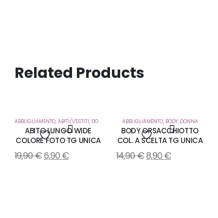
Related Products
ABBLIGLIAMENTO
,
ABITI/VESTITI
,
DONNA
ABBLIGLIAMENTO
,
BODY
,
DONNA
ABITO LUNGO WIDE
BODY ORSACCHIOTTO
COLORE FOTO TG UNICA
COL. A SCELTA TG UNICA
Aggiungi
Aggiungi
19,90
€
6,90
€
14,90
€
8,90
€
alla
alla
lista
lista
dei
dei