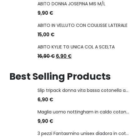
ABITO DONNA JOSEPINA MIS M/L
9,90
€
ABITO IN VELLUTO CON COULISSE LATERALE
15,00
€
ABITO KYLIE TG UNICA COL A SCELTA
16,90
€
6,90
€
Best Selling Products
Slip tripack donna vita bassa cotonella art 3165 in cotone elasticizzato
6,90
€
Maglia uomo nottingham in caldo cotone scollo a v manica lunga
9,90
€
3 pezzi Fantasmino unisex diadora in cotone mercerizzato tg dalla 35 alla 46