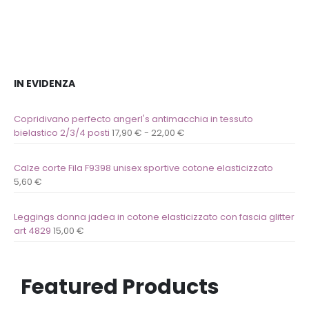
desideri
desideri
IN EVIDENZA
Copridivano perfecto angerl's antimacchia in tessuto
bielastico 2/3/4 posti
17,90
€
-
22,00
€
Calze corte Fila F9398 unisex sportive cotone elasticizzato
5,60
€
Leggings donna jadea in cotone elasticizzato con fascia glitter
art 4829
15,00
€
Featured Products