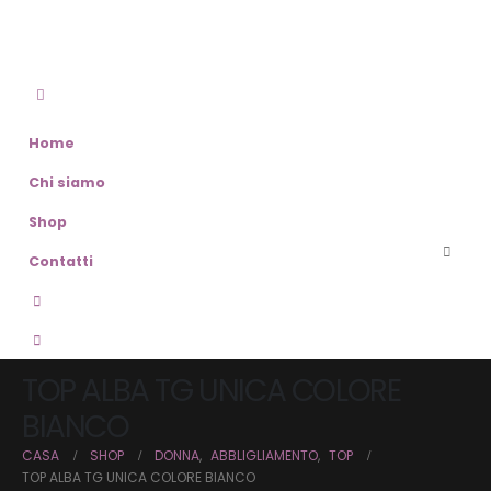
Home
Chi siamo
Shop
Contatti
TOP ALBA TG UNICA COLORE
BIANCO
CASA
SHOP
DONNA
,
ABBLIGLIAMENTO
,
TOP
TOP ALBA TG UNICA COLORE BIANCO