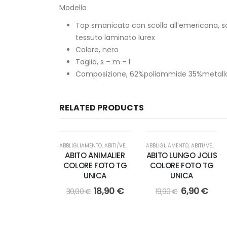
Modello
Top smanicato con scollo all’emericana, sc
tessuto laminato lurex
Colore, nero
Taglia, s – m – l
Composizione, 62%poliammide 35%metallo
RELATED PRODUCTS
ABBLIGLIAMENTO
,
ABITI/VESTITI
,
DONNA
ABBLIGLIAMENTO
,
ABITI/VESTITI
,
ABITO ANIMALIER
ABITO LUNGO JOLIS
COLORE FOTO TG
COLORE FOTO TG
UNICA
UNICA
18,90
€
6,90
€
30,00
€
19,90
€