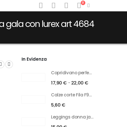
0
 gala con lurex art 4684
In Evidenza
Copridivano perfecto angerl's antimacchia in tessuto bielastico 2/3/4 posti
17,90
€
22,00
€
-
Calze corte Fila F9398 unisex sportive cotone elasticizzato
5,60
€
Leggings donna jadea in cotone elasticizzato con fascia glitter art 4829