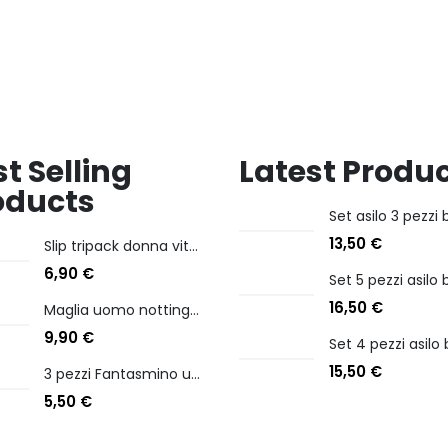
t Selling
Latest Produ
oducts
13,50
€
Slip tripack donna vita bassa cotonella art 3165 in cotone elasticizzato
6,90
€
16,50
€
Maglia uomo nottingham in caldo cotone scollo a v manica lunga
9,90
€
15,50
€
3 pezzi Fantasmino unisex diadora in cotone mercerizzato tg dalla 35 alla 46
5,50
€