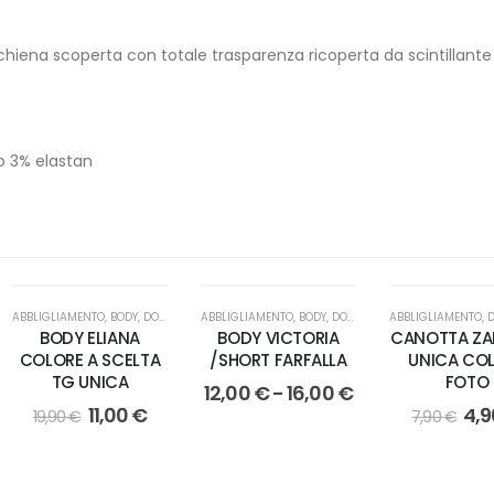
hiena scoperta con totale trasparenza ricoperta da scintillante
 3% elastan
DONNA
ABBLIGLIAMENTO
,
BODY
,
DONNA
ABBLIGLIAMENTO
,
BODY
,
DONNA
,
SHORT
ABBLIGLIAMENTO
,
BODY ELIANA
BODY VICTORIA
CANOTTA ZA
COLORE A SCELTA
/SHORT FARFALLA
UNICA CO
TG UNICA
FOTO
12,00
€
-
16,00
€
11,00
€
4,
19,90
€
7,90
€