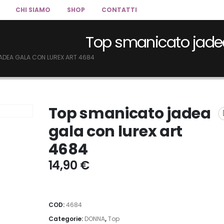
CHI SIAMO
SHOP
CONTATTI
Top smanicato jadea
ADEA GALA CON LUREX ART 4684
Top smanicato jadea
gala con lurex art
4684
14,90
€
COD:
4684
Categorie:
DONNA
,
Top