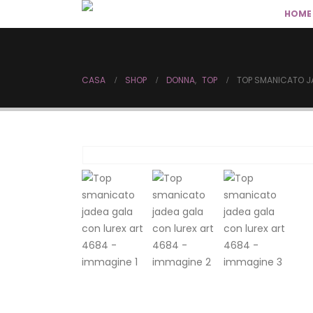
HOME
CASA
SHOP
DONNA
,
TOP
TOP SMANICATO J