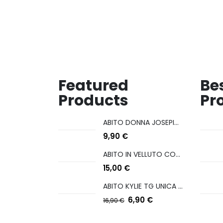
Featured
Bes
Products
Pr
ABITO DONNA JOSEPINA MIS M/L
9,90
€
ABITO IN VELLUTO CON COULISSE LATERALE
15,00
€
ABITO KYLIE TG UNICA COL A SCELTA
6,90
€
16,90
€