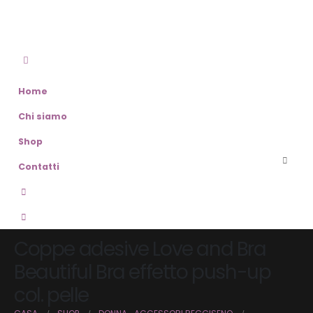
Home
Chi siamo
Shop
Contatti
Coppe adesive Love and Bra
Beautiful Bra effetto push-up
col. pelle