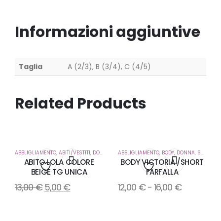
Informazioni aggiuntive
Taglia
A (2/3), B (3/4), C (4/5)
Related Products
ABBLIGLIAMENTO
,
ABITI/VESTITI
,
DONNA
ABBLIGLIAMENTO
,
BODY
,
DONNA
,
SHORT
ABITO LOLA COLORE
BODY VICTORIA /SHORT
BEIGE TG UNICA
FARFALLA
Aggiungi
Aggiungi
13,00
€
5,00
€
12,00
€
-
16,00
€
alla
alla
lista
lista