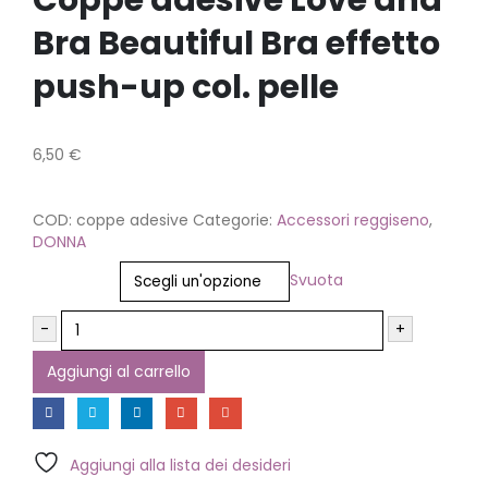
Coppe adesive Love and
Bra Beautiful Bra effetto
push-up col. pelle
6,50
€
COD:
coppe adesive
Categorie:
Accessori reggiseno
,
DONNA
Taglia
Svuota
-
+
Aggiungi al carrello
Aggiungi alla lista dei desideri