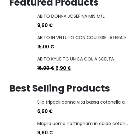
Featured Products
ABITO DONNA JOSEPINA MIS M/L
9,90
€
ABITO IN VELLUTO CON COULISSE LATERALE
15,00
€
ABITO KYLIE TG UNICA COL A SCELTA
16,90
€
6,90
€
Best Selling Products
Slip tripack donna vita bassa cotonella art 3165 in cotone elasticizzato
6,90
€
Maglia uomo nottingham in caldo cotone scollo a v manica lunga
9,90
€