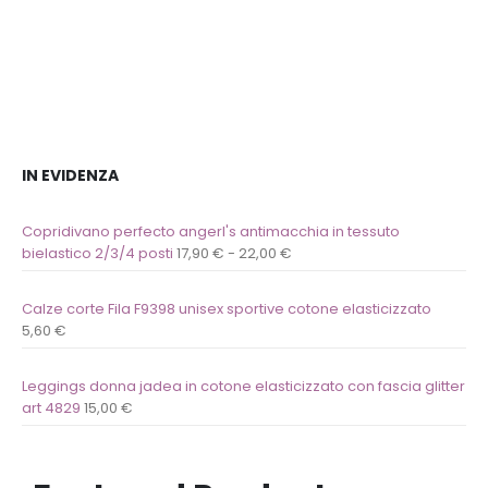
dei
dei
desideri
desideri
IN EVIDENZA
Copridivano perfecto angerl's antimacchia in tessuto
bielastico 2/3/4 posti
17,90
€
-
22,00
€
Calze corte Fila F9398 unisex sportive cotone elasticizzato
5,60
€
Leggings donna jadea in cotone elasticizzato con fascia glitter
art 4829
15,00
€