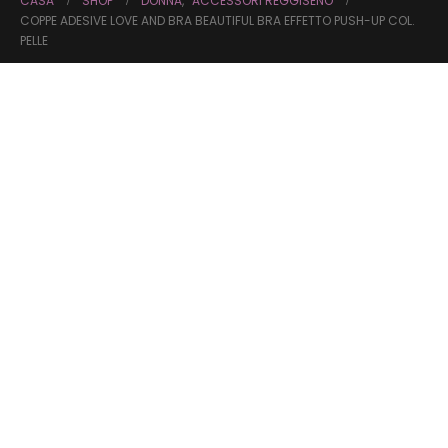
CASA
SHOP
DONNA
,
ACCESSORI REGGISENO
COPPE ADESIVE LOVE AND BRA BEAUTIFUL BRA EFFETTO PUSH-UP COL.
PELLE