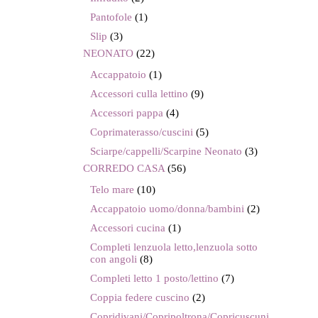
Pantofole
(1)
Slip
(3)
NEONATO
(22)
Accappatoio
(1)
Accessori culla lettino
(9)
Accessori pappa
(4)
Coprimaterasso/cuscini
(5)
Sciarpe/cappelli/Scarpine Neonato
(3)
CORREDO CASA
(56)
Telo mare
(10)
Accappatoio uomo/donna/bambini
(2)
Accessori cucina
(1)
Completi lenzuola letto,lenzuola sotto
con angoli
(8)
Completi letto 1 posto/lettino
(7)
Coppia federe cuscino
(2)
Copridivani/Copripoltrona/Copricuscuni