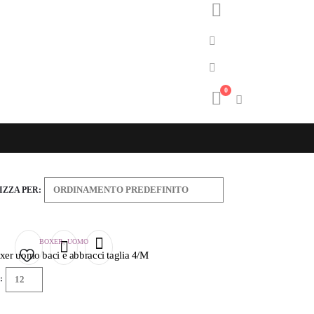
0
ZZA PER:
BOXER
,
UOMO
xer uomo baci e abbracci taglia 4/M
Aggiungi
:
alla