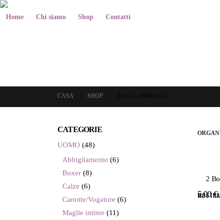
Home
Chi siamo
Shop
Contatti
CASA
SHOP
BACI E ABBRACCI
CATEGORIE
ORGANI
UOMO
(48)
Abbigliamento
(6)
Boxer
(8)
2 Bo
Calze
(6)
5,00
€
MOSTRA
Canotte/Vogatore
(6)
Maglie intime
(11)