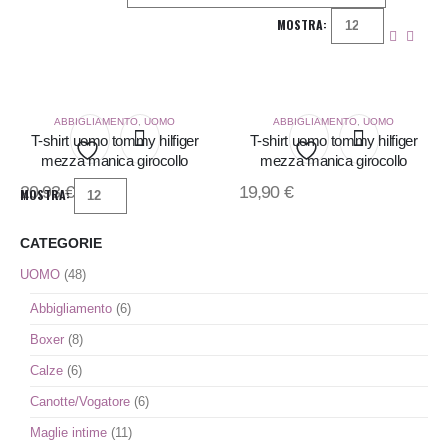
MOSTRA:
ABBIGLIAMENTO
,
UOMO
ABBIGLIAMENTO
,
UOMO
T-shirt uomo tommy hilfiger
T-shirt uomo tommy hilfiger
mezza manica girocollo
mezza manica girocollo
Aggiungi
Aggiungi
20,93
€
19,90
€
MOSTRA:
alla
alla
CATEGORIE
lista
lista
UOMO
(48)
dei
dei
Abbigliamento
(6)
desideri
desideri
Boxer
(8)
Calze
(6)
Canotte/Vogatore
(6)
Maglie intime
(11)