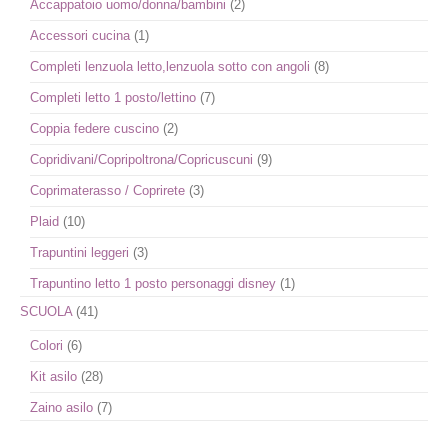
Accappatoio uomo/donna/bambini
(2)
Accessori cucina
(1)
Completi lenzuola letto,lenzuola sotto con angoli
(8)
Completi letto 1 posto/lettino
(7)
Coppia federe cuscino
(2)
Copridivani/Copripoltrona/Copricuscuni
(9)
Coprimaterasso / Coprirete
(3)
Plaid
(10)
Trapuntini leggeri
(3)
Trapuntino letto 1 posto personaggi disney
(1)
SCUOLA
(41)
Colori
(6)
Kit asilo
(28)
Zaino asilo
(7)