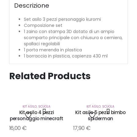
Descrizione
Set asilo 3 pezzi personaggio kuromi
Composizione set
1 zaino con stampa 3D dotato di un ampio
scomparto principale con chiusura a cerniera,
spallaci regolabili
1 porta merenda in plastica
1 borraccia in plastica, capienza 430 ml
Related Products
KIT ASILO
,
SCUOLA
KIT ASILO
,
SCUOLA
Kit asilo 4 pezzi
Kit asilo 5 pezzi bimbo
personaggio minecraft
spiderman
Aggiungi
Aggiungi
16,00
€
17,90
€
alla
alla