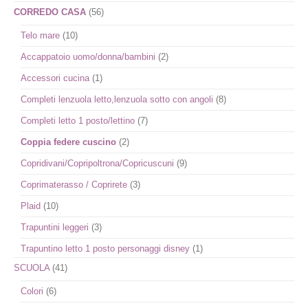
CORREDO CASA
(56)
Telo mare
(10)
Accappatoio uomo/donna/bambini
(2)
Accessori cucina
(1)
Completi lenzuola letto,lenzuola sotto con angoli
(8)
Completi letto 1 posto/lettino
(7)
Coppia federe cuscino
(2)
Copridivani/Copripoltrona/Copricuscuni
(9)
Coprimaterasso / Coprirete
(3)
Plaid
(10)
Trapuntini leggeri
(3)
Trapuntino letto 1 posto personaggi disney
(1)
SCUOLA
(41)
Colori
(6)